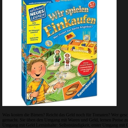
Was kosten die Birnen? Reicht das Geld noch für Tomaten? Wer geschi
gemacht. Sie üben den Umgang mit Waren und Geld, lernen Preise z
Umgang mit Geld Lerninhalte: Selbstständigkeit, erster Umgang mit Ge