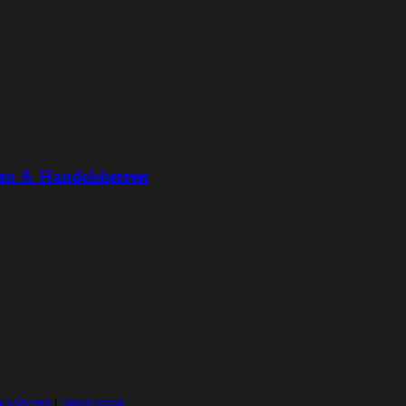
ren & Handelsherren
ovshenin
|
Impressum