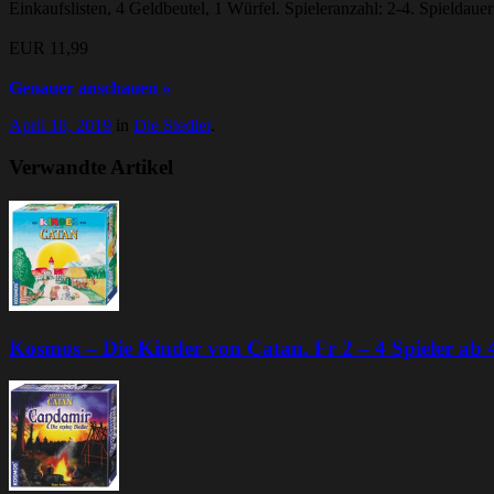
Einkaufslisten, 4 Geldbeutel, 1 Würfel. Spieleranzahl: 2-4. Spieldaue
EUR 11,99
Genauer anschauen »
April 18, 2019
in
Die Siedler
.
Verwandte Artikel
Kosmos – Die Kinder von Catan. Fr 2 – 4 Spieler ab 