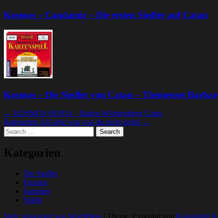
Kosmos – Candamir – Die ersten Siedler auf Catan
Kosmos – Die Siedler von Catan – Themenset Barba
Artikel
←
KOSMOS 693916 – Baden-Württemberg Catan
Rategarten: Ich sehe was was du nicht siehst
→
Navigation
Search
Kategorien
Die Siedler
Figuren
Sammler
Spiele
Stolz präsentiert von WordPress
|
Theme: Expound von
Konstantin K