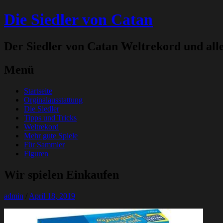
Die Siedler von Catan
Der Siedler von Catan Weltrekord und all
Menü
Zum
Startseite
Inhalt
Orginalausstattung
springen
Die Siedler
Tipps und Tricks
Weltrekord
Mehr gute Spiele
Für Sammler
Figuren
Wir spielen Einkaufen
admin
/
April 18, 2019