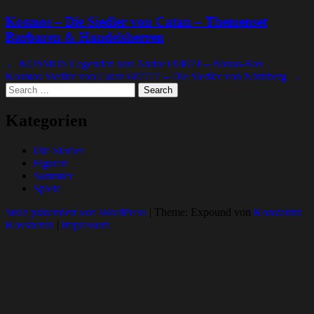
Kosmos – Die Siedler von Catan – Themenset
Barbaren & Handelsherren
Artikel
←
KOSMOS Legenden von Andor 694074 – Bonus-Box
Kosmos Siedler von Catan 687717 – Die Siedler von Nürnberg
→
Navigation
Search
Kategorien
Die Siedler
Figuren
Sammler
Spiele
Stolz präsentiert von WordPress
|
Theme: Expound von
Konstantin
Kovshenin
|
Impressum