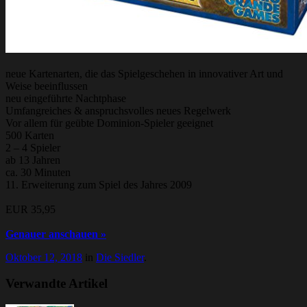
neue Kartenarten, die das Spielgeschehen in innovativer Art und
Weise beeinflussen
neu eingeführte Nachtphase
Umfangreiches & anspruchsvolles neues Regelwerk
Vor allem für geübte Dominion-Spieler geeignet
500 Karten
2 – 4 Spieler
ab 13 Jahren
ca. 30 Minuten
11. Erweiterung zum Spiel des Jahres 2009
EUR 35,95
Genauer anschauen »
Oktober 12, 2018
in
Die Siedler
.
Verwandte Artikel