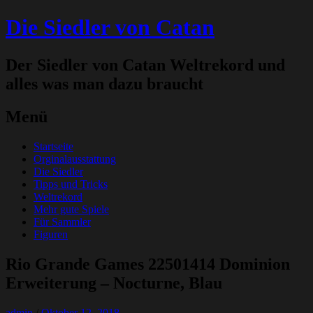
Die Siedler von Catan
Der Siedler von Catan Weltrekord und
alles was man dazu braucht
Menü
Zum
Startseite
Inhalt
Orginalausstattung
springen
Die Siedler
Tipps und Tricks
Weltrekord
Mehr gute Spiele
Für Sammler
Figuren
Rio Grande Games 22501414 Dominion
Erweiterung – Nocturne, Blau
admin
/
Oktober 12, 2018