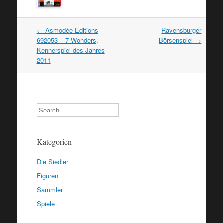
Artikel
←
Asmodée Editions
Ravensburger
Navigation
692053 – 7 Wonders,
Börsenspiel
→
Kennerspiel des Jahres
2011
Search
Kategorien
Die Siedler
Figuren
Sammler
Spiele